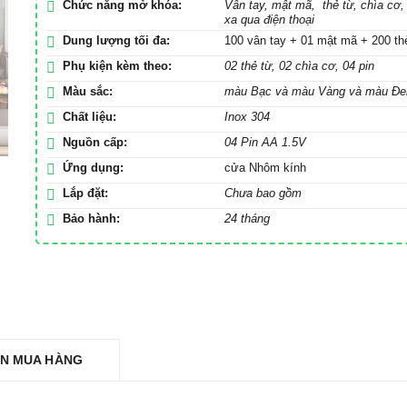
Chức năng mở khóa:
Vân tay, mật mã, thẻ từ, chìa cơ,
xa qua điện thoại
Dung lượng tối đa:
100 vân tay + 01 mật mã + 200 th
Phụ kiện kèm theo:
02 thẻ từ, 02 chìa cơ, 04 pin
Màu sắc:
màu Bạc và màu Vàng và màu Đe
Chất liệu:
Inox 304
Nguồn cấp:
04 Pin AA 1.5V
Ứng dụng:
cửa Nhôm kính
Lắp đặt:
Chưa bao gồm
Bảo hành:
24 tháng
N MUA HÀNG