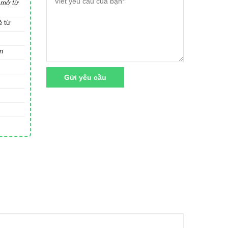
 mở từ
ẻ từ
n
Gửi yêu cầu