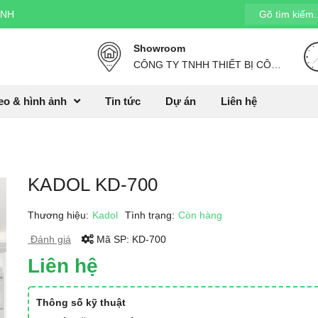
INH
Showroom
CÔNG TY TNHH THIẾT BỊ CÔNG NGHỆ HP. Địa chỉ: Căn 09, Sunrise E, The Manor Central Park, Nguyễn Xiển, Hà Nội,
eo & hình ảnh
Tin tức
Dự án
Liên hệ
KADOL KD-700
Thương hiệu:
Kadol
Tình trạng:
Còn hàng
Đánh giá
Mã SP:
KD-700
Liên hệ
Thông số kỹ thuật