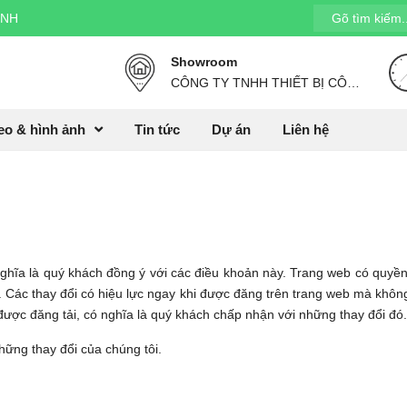
INH
Showroom
CÔNG TY TNHH THIẾT BỊ CÔNG NGHỆ HP. Địa chỉ: Căn 09, Sunrise E, The Manor Central Park, Nguyễn Xiển, Hà Nội,
eo & hình ảnh
Tin tức
Dự án
Liên hệ
nghĩa là quý khách đồng ý với các điều khoản này. Trang web có quyền
. Các thay đổi có hiệu lực ngay khi được đăng trên trang web mà khôn
 được đăng tải, có nghĩa là quý khách chấp nhận với những thay đổi đó.
hững thay đổi của chúng tôi.