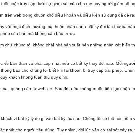
18 tuổi hoặc truy cập dưới sự giám sát của cha mẹ hay người giám hộ h
m trên web trong khuôn khổ điều khoản và điều kiện sử dụng đã đề ra
ày với mục đích thương mại hoặc nhân danh bất kỳ đối tác thứ ba nà
ấy phép của bạn mà không cần báo trước.
ẩm chứ chúng tôi không phải nhà sản xuất nên những nhận xét hiển thị
ực về bản thân và phải cập nhật nếu có bất kỳ thay đổi nào. Mỗi người
ông báo cho chúng tôi biết khi tài khoản bị truy cập trái phép. Chúng
o quý khách không tuân thủ quy định.
 email quảng cáo từ website. Sau đó, nếu không muốn tiếp tục nhận m
hách vì bất kỳ lý do gì vào bất kỳ lúc nào. Chúng tôi có thể hỏi thêm v
xác nhất cho người tiêu dùng. Tuy nhiên, đôi lúc vẫn có sai sót xảy ra