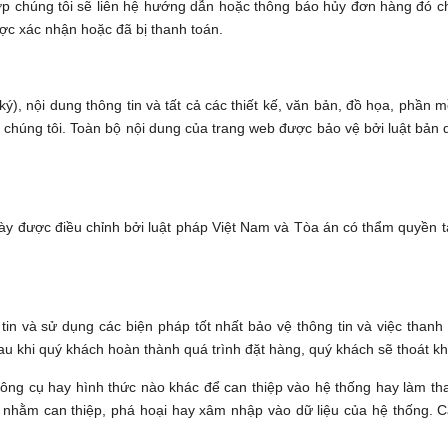
 hợp chúng tôi sẽ liên hệ hướng dẫn hoặc thông báo hủy đơn hàng đó c
c xác nhận hoặc đã bị thanh toán.
ý), nội dung thông tin và tất cả các thiết kế, văn bản, đồ họa, phần
húng tôi. Toàn bộ nội dung của trang web được bảo vệ bởi luật bản
ày được điều chỉnh bởi luật pháp Việt Nam và Tòa án có thẩm quyền tạ
 tin và sử dụng các biện pháp tốt nhất bảo vệ thông tin và việc than
u khi quý khách hoàn thành quá trình đặt hàng, quý khách sẽ thoát kh
ông cụ hay hình thức nào khác để can thiệp vào hệ thống hay làm tha
o nhằm can thiệp, phá hoại hay xâm nhập vào dữ liệu của hệ thống. C