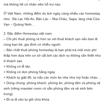
mà không hề có nhân viên hỗ trợ nào.
Ở Việt Nam, những điểm du lịch ngày càng nhiều các homestay
như: Đà Lạt, Hội An, Bản Lác – Mai Châu; Sapa, làng chài Cửa
Vạn – Quảng Ninh…
2. Đặc điểm Homestay việt nam
– Chi phí thuê phòng rẻ hơn so với thuê khách sạn nếu ban đi
cùng bạn bè, gia đình có nhiều người.
– Bản chất thuê phòng homestay là bạn phải trả một mức phí
thấp hơn dựa trên cơ sở cắt bới các dịch vụ không cần thiết như
ở khách sạn.
+ Không có lễ tân.
+ Không có dọn phòng hằng ngày.
+ Khách tự giặt đồ, tự nấu các món ăn nhẹ như mỳ hoặc cháo….
+ Dùng chung: phòng khách, phòng ăn, phòng tắm và phòng vệ
sinh (riêng masster room có sẵn phòng tắm và vệ sinh bên
trong).
+ Đi ra đi vào tự giữ chìa khóa.