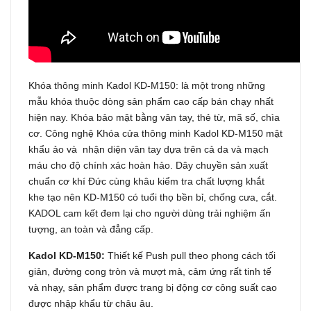
Khóa thông minh Kadol KD-M150: là một trong những
mẫu khóa thuộc dòng sản phẩm cao cấp bán chạy nhất
hiện nay. Khóa bảo mật bằng vân tay, thẻ từ, mã số, chìa
cơ. Công nghệ Khóa cửa thông minh Kadol KD-M150 mật
khẩu ảo và nhận diện vân tay dựa trên cả da và mạch
máu cho độ chính xác hoàn hảo. Dây chuyền sản xuất
chuẩn cơ khí Đức cùng khâu kiểm tra chất lượng khắt
khe tạo nên KD-M150 có tuổi thọ bền bỉ, chống cưa, cắt.
KADOL cam kết đem lại cho người dùng trải nghiệm ấn
tượng, an toàn và đẳng cấp.
Kadol KD-M150:
Thiết kế Push pull theo phong cách tối
giản, đường cong tròn và mượt mà, cảm ứng rất tinh tế
và nhạy, sản phẩm được trang bị động cơ công suất cao
được nhập khẩu từ châu âu.