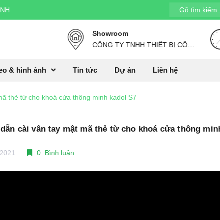
INH
Showroom
CÔNG TY TNHH THIẾT BỊ CÔNG NGHỆ HP. Địa chỉ: Căn 09, Sunrise E, The Manor Central Park, Nguyễn Xiển, Hà Nội,
eo & hình ảnh
Tin tức
Dự án
Liên hệ
mã thẻ từ cho khoá cửa thông minh kadol S7
ẫn cài vân tay mật mã thẻ từ cho khoá cửa thông min
/2021
0 Bình luận