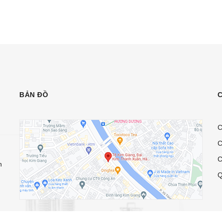
BẢN ĐỒ
C
C
C
n
Q